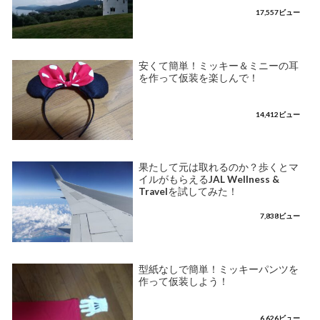
17,557ビュー
安くて簡単！ミッキー＆ミニーの耳
を作って仮装を楽しんで！
14,412ビュー
果たして元は取れるのか？歩くとマ
イルがもらえるJAL Wellness &
Travelを試してみた！
7,838ビュー
型紙なしで簡単！ミッキーパンツを
作って仮装しよう！
6,626ビュー