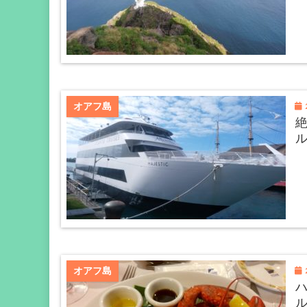
2
オアフ島
2
オアフ島