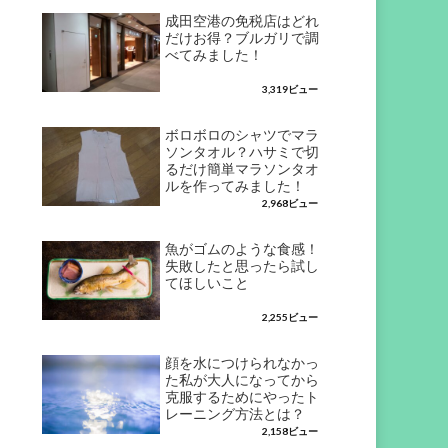
成田空港の免税店はどれ
だけお得？ブルガリで調
べてみました！
3,319ビュー
ボロボロのシャツでマラ
ソンタオル？ハサミで切
るだけ簡単マラソンタオ
ルを作ってみました！
2,968ビュー
魚がゴムのような食感！
失敗したと思ったら試し
てほしいこと
2,255ビュー
顔を水につけられなかっ
た私が大人になってから
克服するためにやったト
レーニング方法とは？
2,158ビュー