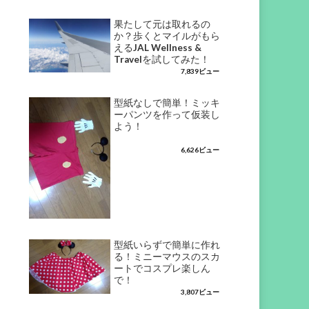
果たして元は取れるの
か？歩くとマイルがもら
えるJAL Wellness &
Travelを試してみた！
7,839ビュー
型紙なしで簡単！ミッキ
ーパンツを作って仮装し
よう！
6,626ビュー
型紙いらずで簡単に作れ
る！ミニーマウスのスカ
ートでコスプレ楽しん
で！
3,807ビュー