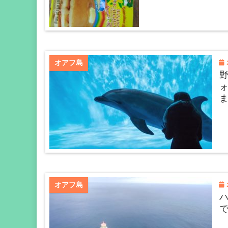
2
オアフ島
2
オアフ島