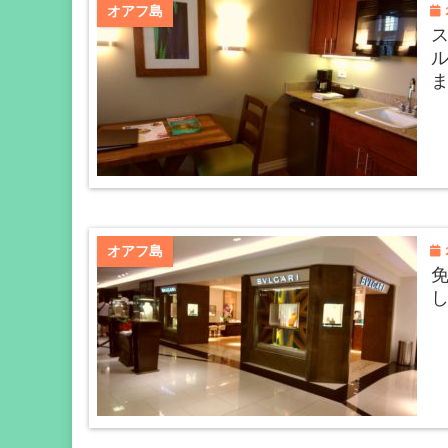
2
オアフ島
2
オアフ島
免