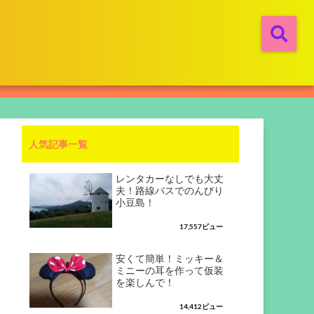
人気記事一覧
レンタカーなしでも大丈
夫！路線バスでのんびり
小豆島！
17,557ビュー
安くて簡単！ミッキー＆
ミニーの耳を作って仮装
を楽しんで！
14,412ビュー