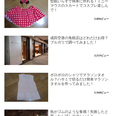
型紙いらずで簡単に作れる！ミニー
マウスのスカートでコスプレ楽しん
で！
3,806ビュー
成田空港の免税店はどれだけお得？
ブルガリで調べてみました！
3,319ビュー
ボロボロのシャツでマラソンタオ
ル？ハサミで切るだけ簡単マラソン
タオルを作ってみました！
2,968ビュー
魚がゴムのような食感！失敗したと