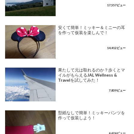
17,557ビュー
安くて簡単！ミッキー＆ミニーの耳
を作って仮装を楽しんで！
14,412ビュー
果たして元は取れるのか？歩くとマ
イルがもらえるJAL Wellness &
Travelを試してみた！
7,839ビュー
型紙なしで簡単！ミッキーパンツを
作って仮装しよう！
6,626ビュー