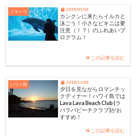
2019/01/03
メキシコ
カンクンに来たらイルカと
泳ごう！小さなビキニは要
注意（！？）のふれあいプ
ログラム！
この記事を読む
2018/11/06
ハワイ島
夕日を見ながらロマンチッ
クディナー！ハワイ島では
Lava Lava Beach Club (ラ
バラバビーチクラブ)がお
すすめ！
この記事を読む