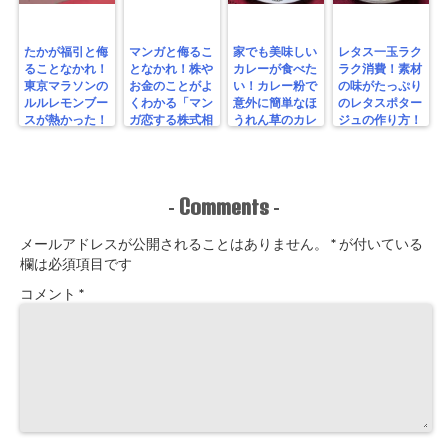
たかが福引と侮
マンガと侮るこ
家でも美味しい
レタス一玉ラク
ることなかれ！
となかれ！株や
カレーが食べた
ラク消費！素材
東京マラソンの
お金のことがよ
い！カレー粉で
の味がたっぷり
ルルレモンブー
くわかる「マン
意外に簡単なほ
のレタスポター
スが熱かった！
ガ恋する株式相
うれん草のカレ
ジュの作り方！
場！ゼロからわ
ーを作ってみ
かる！投資入
た！
門」を読んでみ
た！
Comments
-
-
メールアドレスが公開されることはありません。
*
が付いている
欄は必須項目です
コメント
*