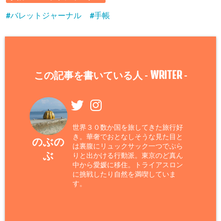
バレットジャーナル
手帳
WRITER
この記事を書いている人 -
-
世界３０数か国を旅してきた旅行好
き。華奢でおとなしそうな見た目と
のぶの
は裏腹にリュックサック一つでぷら
ぶ
りと出かける行動派。東京のど真ん
中から愛媛に移住。トライアスロン
に挑戦したり自然を満喫していま
す。