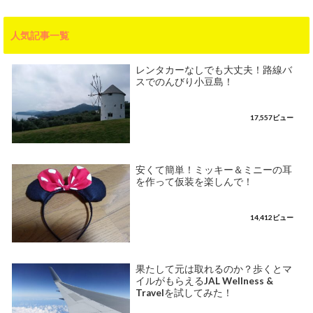
人気記事一覧
レンタカーなしでも大丈夫！路線バ
スでのんびり小豆島！
17,557ビュー
安くて簡単！ミッキー＆ミニーの耳
を作って仮装を楽しんで！
14,412ビュー
果たして元は取れるのか？歩くとマ
イルがもらえるJAL Wellness &
Travelを試してみた！