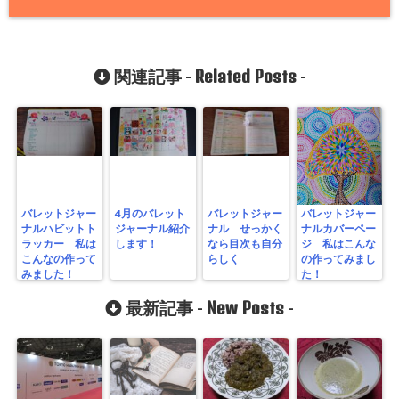
Related Posts
関連記事 -
-
バレットジャー
4月のバレット
バレットジャー
バレットジャー
ナルハビットト
ジャーナル紹介
ナル せっかく
ナルカバーペー
ラッカー 私は
します！
なら目次も自分
ジ 私はこんな
こんなの作って
らしく
の作ってみまし
みました！
た！
New Posts
最新記事 -
-