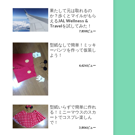
果たして元は取れるの
か？歩くとマイルがもら
えるJAL Wellness &
Travelを試してみた！
7,838ビュー
型紙なしで簡単！ミッキ
ーパンツを作って仮装し
よう！
6,626ビュー
型紙いらずで簡単に作れ
る！ミニーマウスのスカ
ートでコスプレ楽しん
で！
3,806ビュー