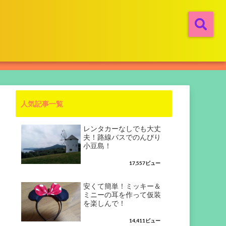
人気記事一覧
レンタカーなしでも大丈
夫！路線バスでのんびり
小豆島！
17,557ビュー
安くて簡単！ミッキー＆
ミニーの耳を作って仮装
を楽しんで！
14,411ビュー