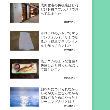
成田空港の免税店はどれ
だけお得？ブルガリで調
べてみました！
3,319ビュー
ボロボロのシャツでマラ
ソンタオル？ハサミで切
るだけ簡単マラソンタオ
ルを作ってみました！
2,968ビュー
魚がゴムのような食感！
失敗したと思ったら試し
てほしいこと
2,255ビュー
顔を水につけられなかっ
た私が大人になってから
克服するためにやったト
レーニング方法とは？
2,158ビュー