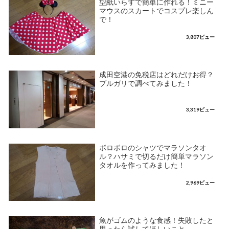
型紙いらずで簡単に作れる！ミニー
マウスのスカートでコスプレ楽しん
で！
3,807ビュー
成田空港の免税店はどれだけお得？
ブルガリで調べてみました！
3,319ビュー
ボロボロのシャツでマラソンタオ
ル？ハサミで切るだけ簡単マラソン
タオルを作ってみました！
2,969ビュー
魚がゴムのような食感！失敗したと