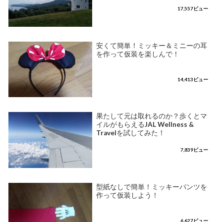
17,557ビュー
安くて簡単！ミッキー＆ミニーの耳
を作って仮装を楽しんで！
14,413ビュー
果たして元は取れるのか？歩くとマ
イルがもらえるJAL Wellness &
Travelを試してみた！
7,839ビュー
型紙なしで簡単！ミッキーパンツを
作って仮装しよう！
6,627ビュー