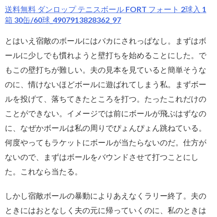
送料無料 ダンロップ テニスボール FORT フォート 2球入 1
箱 30缶/60球_4907913828362_97
とはいえ宿敵のボールにはバカにされっぱなし。まずはボ
ールに少しでも慣れようと壁打ちを始めることにした。で
もこの壁打ちが難しい。夫の見本を見ていると簡単そうな
のに、情けないほどボールに遊ばれてしまう私。まずボー
ルを投げて、落ちてきたところを打つ。たったこれだけの
ことができない。イメージでは前にボールが飛ぶはずなの
に、なぜかボールは私の周りでぴょんぴょん跳ねている。
何度やってもラケットにボールが当たらないのだ。仕方が
ないので、まずはボールをバウンドさせて打つことにし
た。これなら当たる。
しかし宿敵ボールの暴動によりあえなくラリー終了。夫の
ときにはおとなしく夫の元に帰っていくのに、私のときは