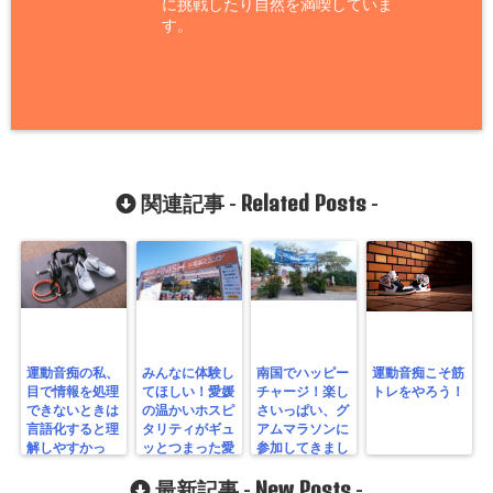
に挑戦したり自然を満喫していま
す。
Related Posts
関連記事 -
-
運動音痴の私、
みんなに体験し
南国でハッピー
運動音痴こそ筋
目で情報を処理
てほしい！愛媛
チャージ！楽し
トレをやろう！
できないときは
の温かいホスピ
さいっぱい、グ
言語化すると理
タリティがギュ
アムマラソンに
解しやすかっ
ッとつまった愛
参加してきまし
た！
媛マラソンに参
た！
加してみて！
New Posts
最新記事 -
-