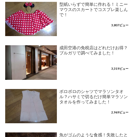
型紙いらずで簡単に作れる！ミニー
マウスのスカートでコスプレ楽しん
で！
3,807ビュー
成田空港の免税店はどれだけお得？
ブルガリで調べてみました！
3,319ビュー
ボロボロのシャツでマラソンタオ
ル？ハサミで切るだけ簡単マラソン
タオルを作ってみました！
2,969ビュー
魚がゴムのような食感！失敗したと