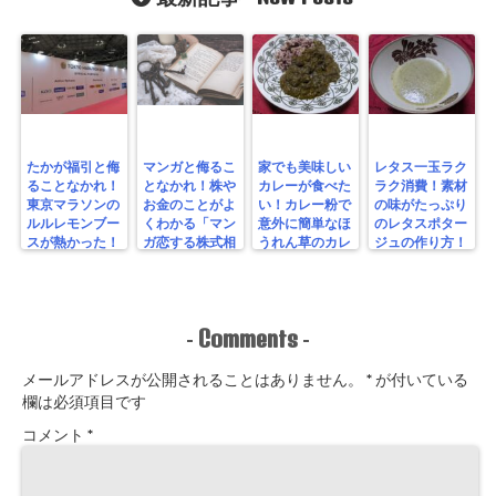
たかが福引と侮
マンガと侮るこ
家でも美味しい
レタス一玉ラク
ることなかれ！
となかれ！株や
カレーが食べた
ラク消費！素材
東京マラソンの
お金のことがよ
い！カレー粉で
の味がたっぷり
ルルレモンブー
くわかる「マン
意外に簡単なほ
のレタスポター
スが熱かった！
ガ恋する株式相
うれん草のカレ
ジュの作り方！
場！ゼロからわ
ーを作ってみ
かる！投資入
た！
門」を読んでみ
た！
Comments
-
-
メールアドレスが公開されることはありません。
*
が付いている
欄は必須項目です
コメント
*