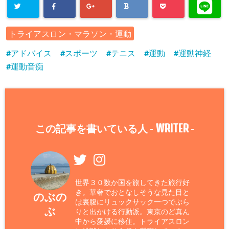
トライアスロン・マラソン・運動
アドバイス
スポーツ
テニス
運動
運動神経
運動音痴
WRITER
この記事を書いている人 -
-
世界３０数か国を旅してきた旅行好
き。華奢でおとなしそうな見た目と
のぶの
は裏腹にリュックサック一つでぷら
ぶ
りと出かける行動派。東京のど真ん
中から愛媛に移住。トライアスロン