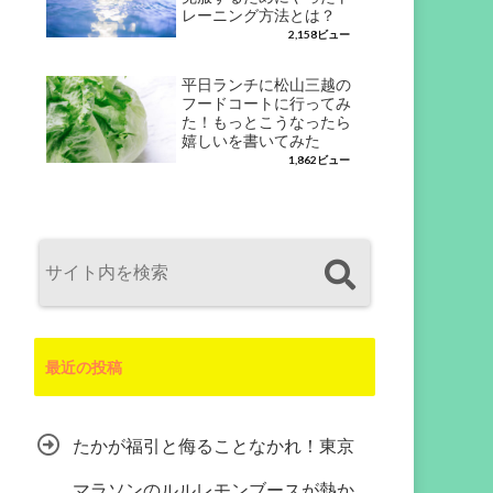
レーニング方法とは？
2,158ビュー
平日ランチに松山三越の
フードコートに行ってみ
た！もっとこうなったら
嬉しいを書いてみた
1,862ビュー
最近の投稿
たかが福引と侮ることなかれ！東京
マラソンのルルレモンブースが熱か