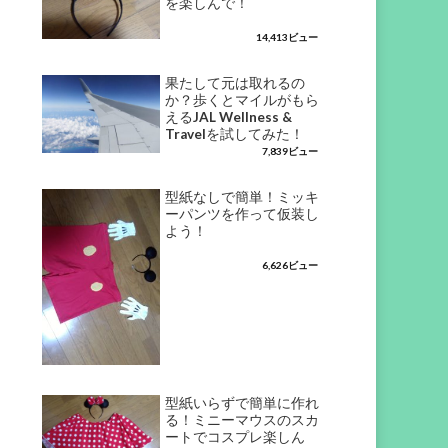
を楽しんで！
14,413ビュー
果たして元は取れるの
か？歩くとマイルがもら
えるJAL Wellness &
Travelを試してみた！
7,839ビュー
型紙なしで簡単！ミッキ
ーパンツを作って仮装し
よう！
6,626ビュー
型紙いらずで簡単に作れ
る！ミニーマウスのスカ
ートでコスプレ楽しん