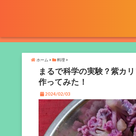
ホーム
>
料理
>
まるで科学の実験？紫カリ
作ってみた！
2024/02/03