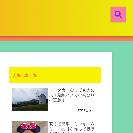
人気記事一覧
レンタカーなしでも大丈
夫！路線バスでのんびり
小豆島！
17,557ビュー
安くて簡単！ミッキー＆
ミニーの耳を作って仮装