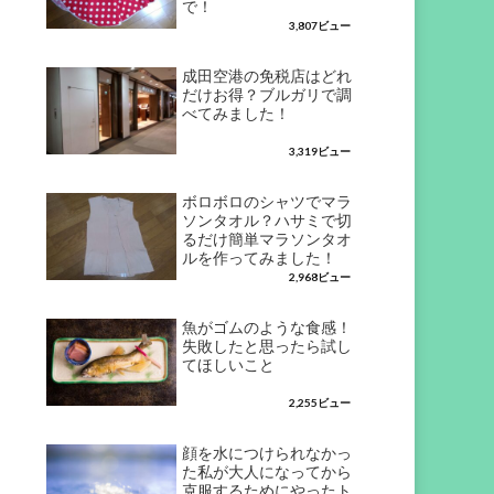
で！
3,807ビュー
成田空港の免税店はどれ
だけお得？ブルガリで調
べてみました！
3,319ビュー
ボロボロのシャツでマラ
ソンタオル？ハサミで切
るだけ簡単マラソンタオ
ルを作ってみました！
2,968ビュー
魚がゴムのような食感！
失敗したと思ったら試し
てほしいこと
2,255ビュー
顔を水につけられなかっ
た私が大人になってから
克服するためにやったト