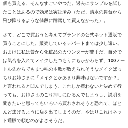
個も買える、そんなすごいやつだ。過去にサンプルを試し
たことはあるので効果は実証済み（ただ、清水の舞台から
飛び降りるような値段に躊躇して買えなかった）。
さて、どこで買おうと考えてブランドの公式ネット通販で
買うことにした。販売しているデパートまでは少し遠い。
おまけに私は昔から化粧品のカウンターが苦手だ。自分で
は気合を入れてメイクしたつもりにもかかわらず、100メー
トル先からでもまつ毛の本数が数えられそうなメイクばっ
ちりお姉さまに「メイクとかあまり興味はないですか？」
と言われると凹んでしまう。これしか買わないと決めて行
っても、お姉さまのごり押しにひるんでしまうし、説明を
聞きたいと思ってもいろいろ買わされそうと恐れて、ほと
んど逃げるように店を出てしまうのだ。やはりこれはネッ
ト通販で頼むのがよさそうだ。