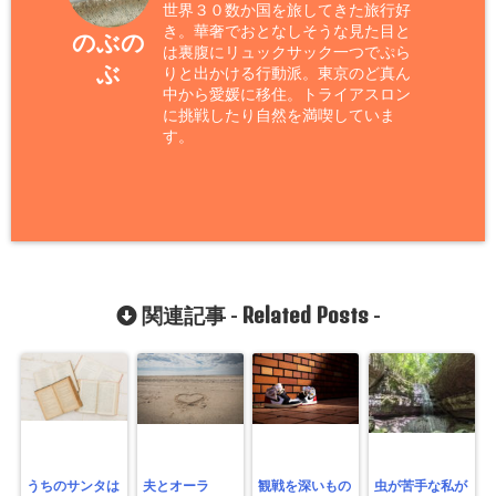
世界３０数か国を旅してきた旅行好
き。華奢でおとなしそうな見た目と
のぶの
は裏腹にリュックサック一つでぷら
ぶ
りと出かける行動派。東京のど真ん
中から愛媛に移住。トライアスロン
に挑戦したり自然を満喫していま
す。
Related Posts
関連記事 -
-
うちのサンタは
夫とオーラ
観戦を深いもの
虫が苦手な私が