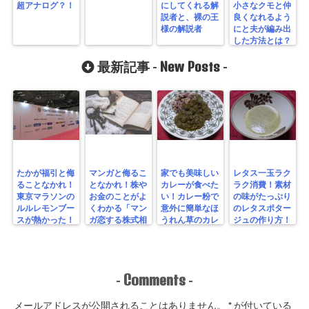
超アナログ？！
にしてくれる解
小さなクモと仲
説者と、裸の王
良くなれるよう
様の解説者
にと夫が編み出
した方法とは？
New Posts
最新記事 -
-
たかが福引と侮
マンガと侮るこ
家でも美味しい
レタス一玉ラク
ることなかれ！
となかれ！株や
カレーが食べた
ラク消費！素材
東京マラソンの
お金のことがよ
い！カレー粉で
の味がたっぷり
ルルレモンブー
くわかる「マン
意外に簡単なほ
のレタスポター
スが熱かった！
ガ恋する株式相
うれん草のカレ
ジュの作り方！
場！ゼロからわ
ーを作ってみ
かる！投資入
た！
門」を読んでみ
た！
Comments
-
-
メールアドレスが公開されることはありません。
*
が付いている