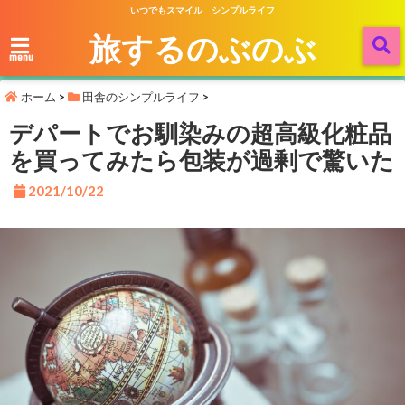
いつでもスマイル シンプルライフ
旅するのぶのぶ
menu
ホーム
>
田舎のシンプルライフ
>
デパートでお馴染みの超高級化粧品
を買ってみたら包装が過剰で驚いた
2021/10/22