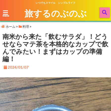
いつでもスマイル シンプルライフ
旅するのぶのぶ
menu
ホーム
>
料理
>
南米から来た「飲むサラダ」！どう
せならマテ茶を本格的なカップで飲
んでみたい！まずはカップの準備
編！
2024/01/07