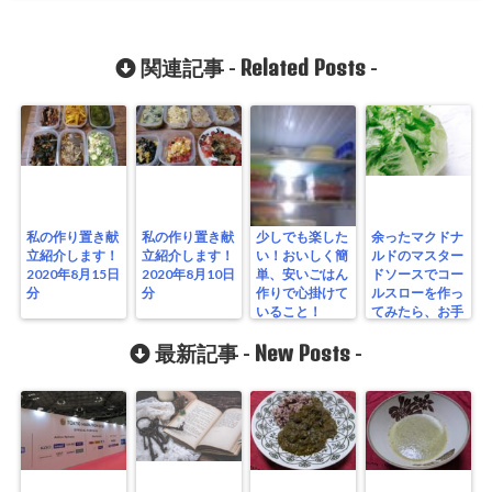
Related Posts
関連記事 -
-
私の作り置き献
私の作り置き献
少しでも楽した
余ったマクドナ
立紹介します！
立紹介します！
い！おいしく簡
ルドのマスター
2020年8月15日
2020年8月10日
単、安いごはん
ドソースでコー
分
分
作りで心掛けて
ルスローを作っ
いること！
てみたら、お手
軽大人の味にな
New Posts
った！
最新記事 -
-