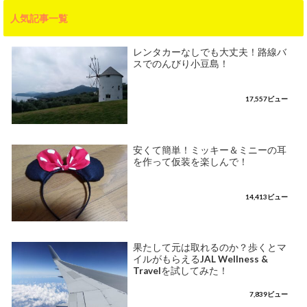
人気記事一覧
レンタカーなしでも大丈夫！路線バ
スでのんびり小豆島！
17,557ビュー
安くて簡単！ミッキー＆ミニーの耳
を作って仮装を楽しんで！
14,413ビュー
果たして元は取れるのか？歩くとマ
イルがもらえるJAL Wellness &
Travelを試してみた！
7,839ビュー