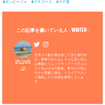
ボンビージャ
マテゴード
マテ茶
WRITER
この記事を書いている人 -
-
世界３０数か国を旅してきた旅行好
き。華奢でおとなしそうな見た目と
のぶの
は裏腹にリュックサック一つでぷら
ぶ
りと出かける行動派。東京のど真ん
中から愛媛に移住。トライアスロン
に挑戦したり自然を満喫していま
す。