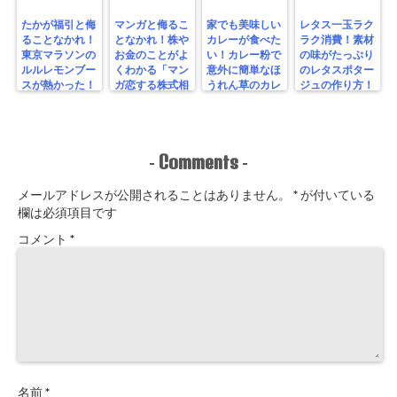
たかが福引と侮
マンガと侮るこ
家でも美味しい
レタス一玉ラク
ることなかれ！
となかれ！株や
カレーが食べた
ラク消費！素材
東京マラソンの
お金のことがよ
い！カレー粉で
の味がたっぷり
ルルレモンブー
くわかる「マン
意外に簡単なほ
のレタスポター
スが熱かった！
ガ恋する株式相
うれん草のカレ
ジュの作り方！
場！ゼロからわ
ーを作ってみ
かる！投資入
た！
門」を読んでみ
た！
Comments
-
-
メールアドレスが公開されることはありません。
*
が付いている
欄は必須項目です
コメント
*
名前
*