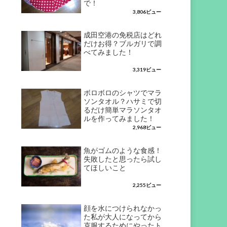
で！
3,806ビュー
成田空港の免税店はどれ
だけお得？ブルガリで調
べてみました！
3,319ビュー
ボロボロのシャツでマラ
ソンタオル？ハサミで切
るだけ簡単マラソンタオ
ルを作ってみました！
2,968ビュー
魚がゴムのような食感！
失敗したと思ったら試し
てほしいこと
2,255ビュー
顔を水につけられなかっ
た私が大人になってから
克服するためにやったト