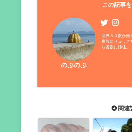
この記事を
世界３０数か国
裏腹にリュック
ら愛媛に移住。
のぶのぶ
関連記