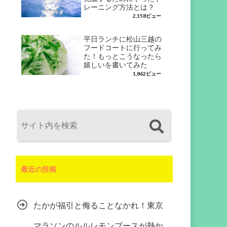
レーニング方法とは？
2,158ビュー
平日ランチに松山三越の
フードコートに行ってみ
た！もっとこうなったら
嬉しいを書いてみた
1,862ビュー
最近の投稿
たかが福引と侮ることなかれ！東京
マラソンのルルレモンブースが熱か