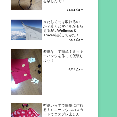
を楽しんで！
14,411ビュー
果たして元は取れるの
か？歩くとマイルがもら
えるJAL Wellness &
Travelを試してみた！
7,838ビュー
型紙なしで簡単！ミッキ
ーパンツを作って仮装し
よう！
6,626ビュー
型紙いらずで簡単に作れ
る！ミニーマウスのスカ
ートでコスプレ楽しん