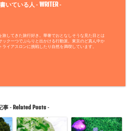
WRITER
書いている人 -
-
を旅してきた旅行好き。華奢でおとなしそうな見た目とは
サック一つでぷらりと出かける行動派。東京のど真ん中か
トライアスロンに挑戦したり自然を満喫しています。
Related Posts
事 -
-