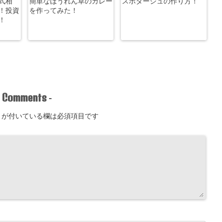
式相
簡単なほうれん草のカレー
スポタージュの作り方！
！投資
を作ってみた！
！
Comments
-
-
が付いている欄は必須項目です