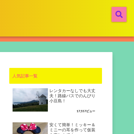
人気記事一覧
レンタカーなしでも大丈
夫！路線バスでのんびり
小豆島！
17,557ビュー
安くて簡単！ミッキー＆
ミニーの耳を作って仮装