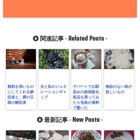
Related Posts
関連記事 -
-
観戦を深いもの
夫と私のジェネ
デパートでお馴
物欲のない彼が
にしてくれる解
レーションギャ
染みの超高級化
欲しいもの
説者と、裸の王
ップ
粧品を買ってみ
様の解説者
たら包装が過剰
で驚いた
New Posts
最新記事 -
-