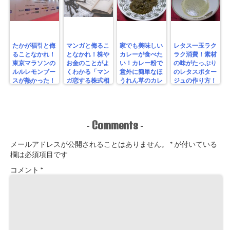
たかが福引と侮
マンガと侮るこ
家でも美味しい
レタス一玉ラク
ることなかれ！
となかれ！株や
カレーが食べた
ラク消費！素材
東京マラソンの
お金のことがよ
い！カレー粉で
の味がたっぷり
ルルレモンブー
くわかる「マン
意外に簡単なほ
のレタスポター
スが熱かった！
ガ恋する株式相
うれん草のカレ
ジュの作り方！
場！ゼロからわ
ーを作ってみ
かる！投資入
た！
門」を読んでみ
た！
Comments
-
-
メールアドレスが公開されることはありません。
*
が付いている
欄は必須項目です
コメント
*