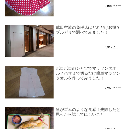
3,807ビュー
成田空港の免税店はどれだけお得？
ブルガリで調べてみました！
3,319ビュー
ボロボロのシャツでマラソンタオ
ル？ハサミで切るだけ簡単マラソン
タオルを作ってみました！
2,968ビュー
魚がゴムのような食感！失敗したと
思ったら試してほしいこと
2,255ビュー