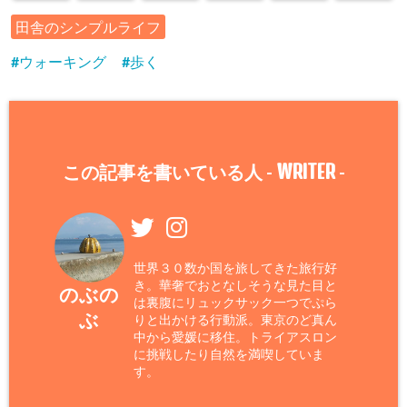
田舎のシンプルライフ
ウォーキング
歩く
WRITER
この記事を書いている人 -
-
世界３０数か国を旅してきた旅行好
き。華奢でおとなしそうな見た目と
のぶの
は裏腹にリュックサック一つでぷら
ぶ
りと出かける行動派。東京のど真ん
中から愛媛に移住。トライアスロン
に挑戦したり自然を満喫していま
す。