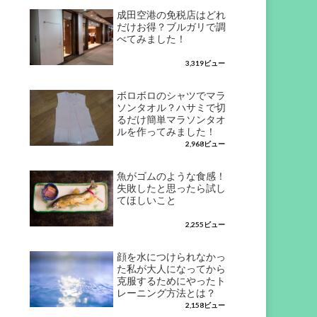
成田空港の免税店はどれ
だけお得？ブルガリで調
べてみました！
3,319ビュー
ボロボロのシャツでマラ
ソンタオル？ハサミで切
るだけ簡単マラソンタオ
ルを作ってみました！
2,968ビュー
魚がゴムのような食感！
失敗したと思ったら試し
てほしいこと
2,255ビュー
顔を水につけられなかっ
た私が大人になってから
克服するためにやったト
レーニング方法とは？
2,158ビュー