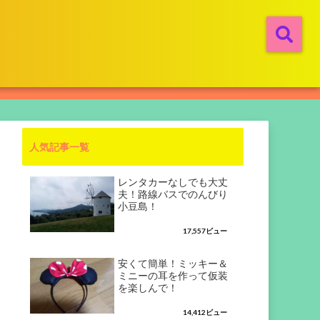
人気記事一覧
レンタカーなしでも大丈
夫！路線バスでのんびり
小豆島！
17,557ビュー
安くて簡単！ミッキー＆
ミニーの耳を作って仮装
を楽しんで！
14,412ビュー