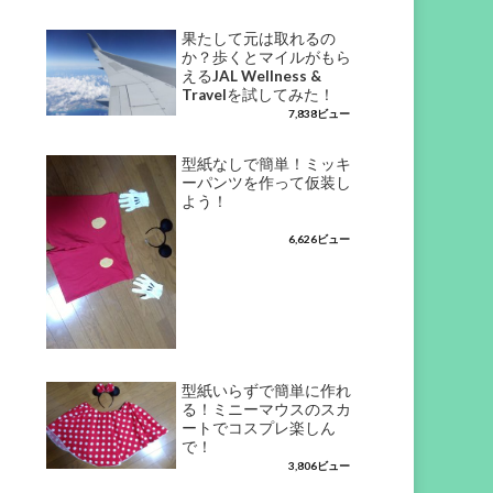
果たして元は取れるの
か？歩くとマイルがもら
えるJAL Wellness &
Travelを試してみた！
7,838ビュー
型紙なしで簡単！ミッキ
ーパンツを作って仮装し
よう！
6,626ビュー
型紙いらずで簡単に作れ
る！ミニーマウスのスカ
ートでコスプレ楽しん
で！
3,806ビュー