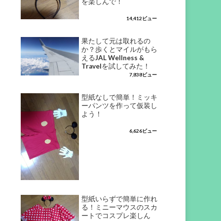
を楽しんで！
14,412ビュー
果たして元は取れるの
か？歩くとマイルがもら
えるJAL Wellness &
Travelを試してみた！
7,838ビュー
型紙なしで簡単！ミッキ
ーパンツを作って仮装し
よう！
6,626ビュー
型紙いらずで簡単に作れ
る！ミニーマウスのスカ
ートでコスプレ楽しん