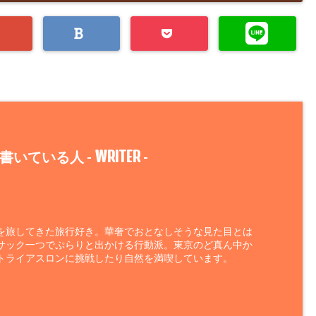
WRITER
書いている人 -
-
を旅してきた旅行好き。華奢でおとなしそうな見た目とは
サック一つでぷらりと出かける行動派。東京のど真ん中か
トライアスロンに挑戦したり自然を満喫しています。