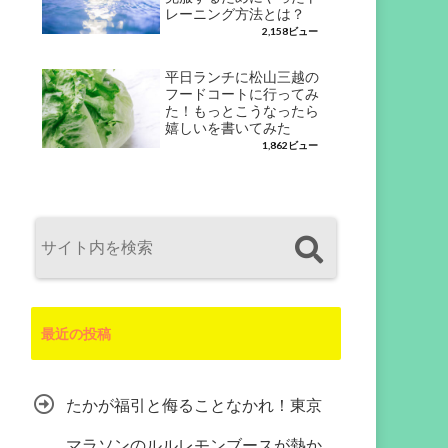
レーニング方法とは？
2,158ビュー
平日ランチに松山三越の
フードコートに行ってみ
た！もっとこうなったら
嬉しいを書いてみた
1,862ビュー
最近の投稿
たかが福引と侮ることなかれ！東京
マラソンのルルレモンブースが熱か