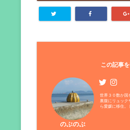
この記事を
世界３０数か国
裏腹にリュック
ら愛媛に移住。
のぶのぶ