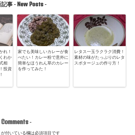
New Posts
記事 -
-
かれ！
家でも美味しいカレーが食
レタス一玉ラクラク消費！
くわか
べたい！カレー粉で意外に
素材の味がたっぷりのレタ
式相
簡単なほうれん草のカレー
スポタージュの作り方！
！投資
を作ってみた！
！
Comments
-
-
が付いている欄は必須項目です