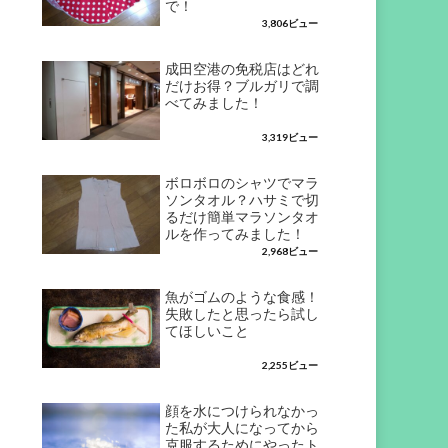
で！
3,806ビュー
成田空港の免税店はどれ
だけお得？ブルガリで調
べてみました！
3,319ビュー
ボロボロのシャツでマラ
ソンタオル？ハサミで切
るだけ簡単マラソンタオ
ルを作ってみました！
2,968ビュー
魚がゴムのような食感！
失敗したと思ったら試し
てほしいこと
2,255ビュー
顔を水につけられなかっ
た私が大人になってから
克服するためにやったト