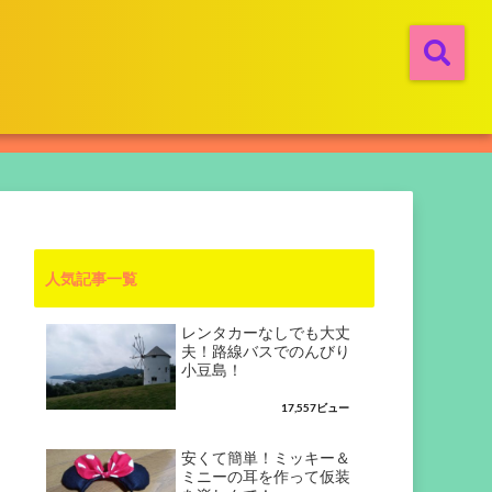
人気記事一覧
レンタカーなしでも大丈
夫！路線バスでのんびり
小豆島！
17,557ビュー
安くて簡単！ミッキー＆
ミニーの耳を作って仮装