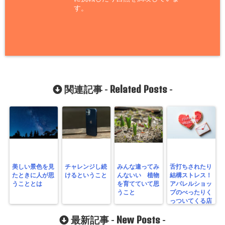
す。
Related Posts
関連記事 -
-
美しい景色を見
チャレンジし続
みんな違ってみ
舌打ちされたり
たときに人が思
けるということ
んないい 植物
結構ストレス！
うこととは
を育てていて思
アパレルショッ
うこと
プのべったりく
っついてくる店
員さんはいる？
New Posts
最新記事 -
-