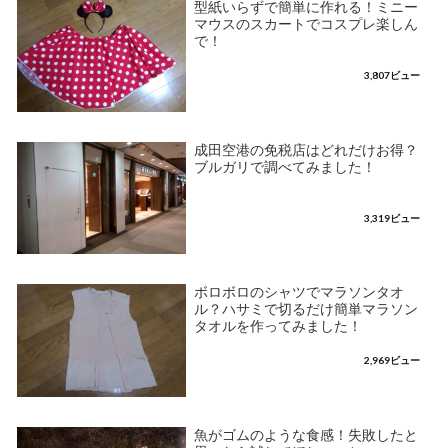
型紙いらずで簡単に作れる！ミニー
マウスのスカートでコスプレ楽しん
で！
3,807ビュー
成田空港の免税店はどれだけお得？
ブルガリで調べてみました！
3,319ビュー
ボロボロのシャツでマラソンタオ
ル？ハサミで切るだけ簡単マラソン
タオルを作ってみました！
2,969ビュー
魚がゴムのような食感！失敗したと