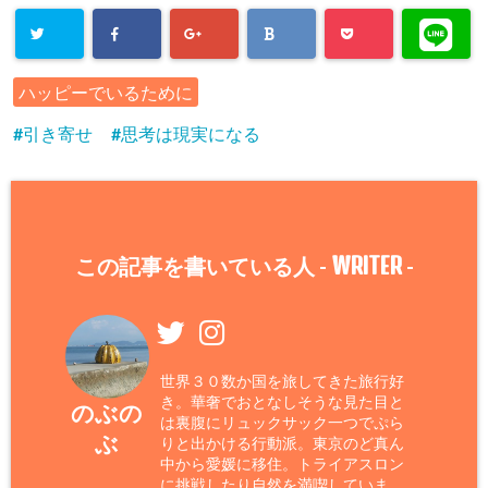
ハッピーでいるために
引き寄せ
思考は現実になる
WRITER
この記事を書いている人 -
-
世界３０数か国を旅してきた旅行好
き。華奢でおとなしそうな見た目と
のぶの
は裏腹にリュックサック一つでぷら
ぶ
りと出かける行動派。東京のど真ん
中から愛媛に移住。トライアスロン
に挑戦したり自然を満喫していま