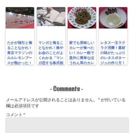
たかが福引と侮
マンガと侮るこ
家でも美味しい
レタス一玉ラク
ることなかれ！
となかれ！株や
カレーが食べた
ラク消費！素材
東京マラソンの
お金のことがよ
い！カレー粉で
の味がたっぷり
ルルレモンブー
くわかる「マン
意外に簡単なほ
のレタスポター
スが熱かった！
ガ恋する株式相
うれん草のカレ
ジュの作り方！
場！ゼロからわ
ーを作ってみ
かる！投資入
た！
門」を読んでみ
た！
Comments
-
-
メールアドレスが公開されることはありません。
*
が付いている
欄は必須項目です
コメント
*