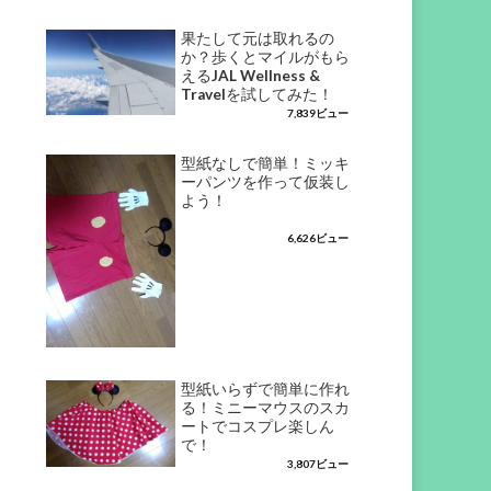
果たして元は取れるの
か？歩くとマイルがもら
えるJAL Wellness &
Travelを試してみた！
7,839ビュー
型紙なしで簡単！ミッキ
ーパンツを作って仮装し
よう！
6,626ビュー
型紙いらずで簡単に作れ
る！ミニーマウスのスカ
ートでコスプレ楽しん
で！
3,807ビュー