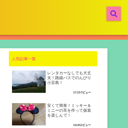
人気記事一覧
レンタカーなしでも大丈
夫！路線バスでのんびり
小豆島！
17,557ビュー
安くて簡単！ミッキー＆
ミニーの耳を作って仮装
を楽しんで！
14,412ビュー