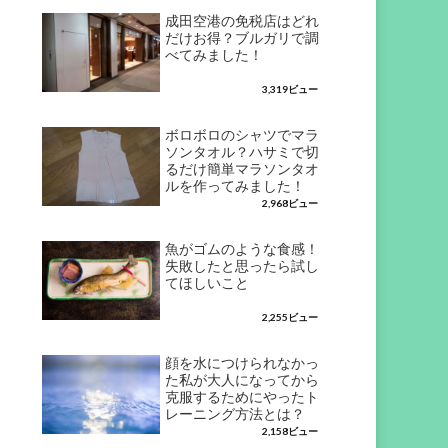
成田空港の免税店はどれ
だけお得？ブルガリで調
べてみました！
3,319ビュー
ボロボロのシャツでマラ
ソンタオル？ハサミで切
るだけ簡単マラソンタオ
ルを作ってみました！
2,968ビュー
魚がゴムのような食感！
失敗したと思ったら試し
てほしいこと
2,255ビュー
顔を水につけられなかっ
た私が大人になってから
克服するためにやったト
レーニング方法とは？
2,158ビュー