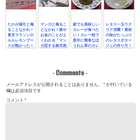
たかが福引と侮
マンガと侮るこ
家でも美味しい
レタス一玉ラク
ることなかれ！
となかれ！株や
カレーが食べた
ラク消費！素材
東京マラソンの
お金のことがよ
い！カレー粉で
の味がたっぷり
ルルレモンブー
くわかる「マン
意外に簡単なほ
のレタスポター
スが熱かった！
ガ恋する株式相
うれん草のカレ
ジュの作り方！
場！ゼロからわ
ーを作ってみ
かる！投資入
た！
門」を読んでみ
た！
Comments
-
-
メールアドレスが公開されることはありません。
*
が付いている
欄は必須項目です
コメント
*