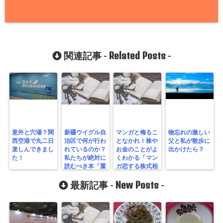
Related Posts
関連記事 -
-
意外と穴場？関
新疆ウイグル自
マンガと侮るこ
物忘れの激しい
西空港で丸二日
治区で何が行わ
となかれ！株や
父と私が散歩に
楽しんできまし
れているのか？
お金のことがよ
出かけたら？
た！
私たちが絶対に
くわかる「マン
読むべき本「重
ガ恋する株式相
要証人 ウイグ
場！ゼロからわ
ルの強制収容所
New Posts
かる！投資入
最新記事 -
-
を逃れて」
門」を読んでみ
た！