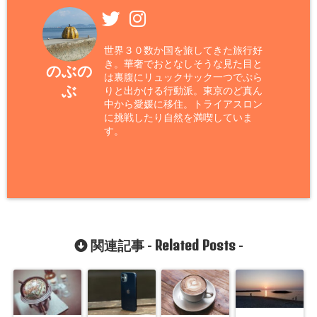
世界３０数か国を旅してきた旅行好
き。華奢でおとなしそうな見た目と
のぶの
は裏腹にリュックサック一つでぷら
ぶ
りと出かける行動派。東京のど真ん
中から愛媛に移住。トライアスロン
に挑戦したり自然を満喫していま
す。
Related Posts
関連記事 -
-