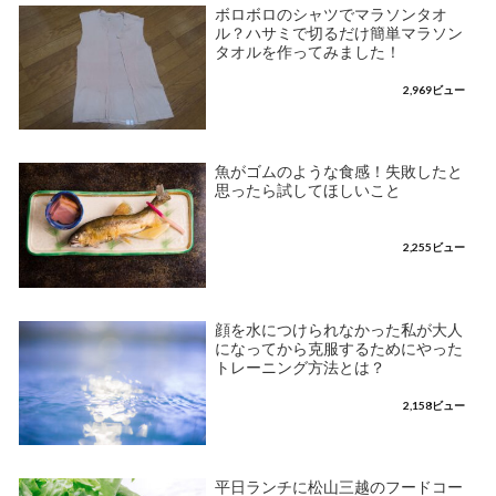
ボロボロのシャツでマラソンタオ
ル？ハサミで切るだけ簡単マラソン
タオルを作ってみました！
2,969ビュー
魚がゴムのような食感！失敗したと
思ったら試してほしいこと
2,255ビュー
顔を水につけられなかった私が大人
になってから克服するためにやった
トレーニング方法とは？
2,158ビュー
平日ランチに松山三越のフードコー