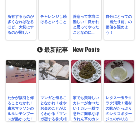
所有するものが
チャレンジし続
善意って本当に
自分にとっての
多くなればなる
けるということ
難しい！良かれ
「当たり前」の
ほど、大切にす
と思ってやった
価値を認めよ
るのが難しい
ことなのに…
う！
New Posts
最新記事 -
-
たかが福引と侮
マンガと侮るこ
家でも美味しい
レタス一玉ラク
ることなかれ！
となかれ！株や
カレーが食べた
ラク消費！素材
東京マラソンの
お金のことがよ
い！カレー粉で
の味がたっぷり
ルルレモンブー
くわかる「マン
意外に簡単なほ
のレタスポター
スが熱かった！
ガ恋する株式相
うれん草のカレ
ジュの作り方！
場！ゼロからわ
ーを作ってみ
かる！投資入
た！
門」を読んでみ